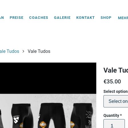
AN
PREISE
COACHES
GALERIE
KONTAKT
SHOP
MEHR
ale Tudos
Vale Tudos
Vale Tu
€
35.00
Select optio
Quantity
*